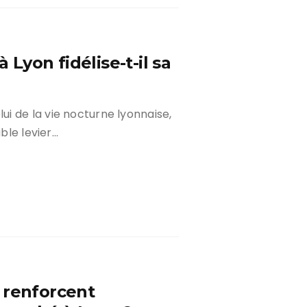
yon fidélise-t-il sa
i de la vie nocturne lyonnaise,
able levier…
 renforcent