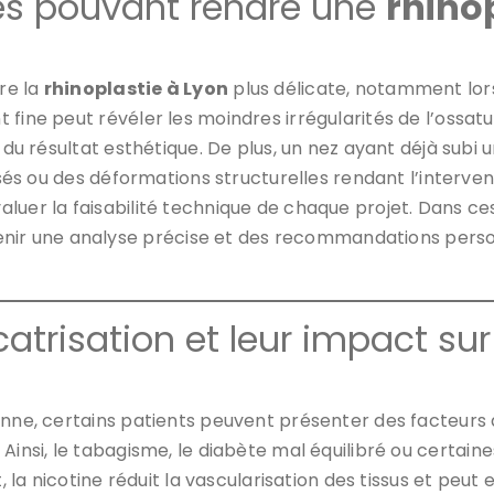
es pouvant rendre une
rhino
re la
rhinoplastie à Lyon
plus délicate, notamment lors
fine peut révéler les moindres irrégularités de l’ossatur
n du résultat esthétique. De plus, un nez ayant déjà subi
lisés ou des déformations structurelles rendant l’interv
uer la faisabilité technique de chaque projet. Dans ces 
 une analyse précise et des recommandations personna
icatrisation et leur impact su
bonne, certains patients peuvent présenter des facteur
. Ainsi, le tabagisme, le diabète mal équilibré ou certa
t, la nicotine réduit la vascularisation des tissus et pe