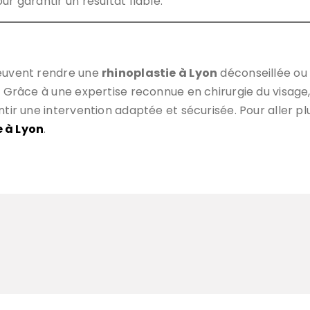
r garantir un résultat fiable.
peuvent rendre une
rhinoplastie à Lyon
déconseillée ou r
on. Grâce à une expertise reconnue en chirurgie du vi
tir une intervention adaptée et sécurisée. Pour aller plu
e à Lyon
.