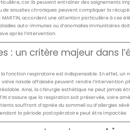
iculière, car ils peuvent entraîner des saignements impo
ou de sinusites chroniques peuvent compliquer la récup
 MARTIN, accordent une attention particulière à ces él
 maladies auto-immunes ou d’anomalies immunitaires doit
ive après l’intervention.
res : un critère majeur dans l
 la fonction respiratoire est indispensable. En effet, un 
valve nasale affaissée peuvent rendre l’intervention pl
éalable. Ainsi, la chirurgie esthétique ne peut jamais êt
 s’assure que la respiration soit préservée, voire amél
patients souffrant d’apnée du sommeil ou d’allergies sév
pendant la période postopératoire peut être impactée.